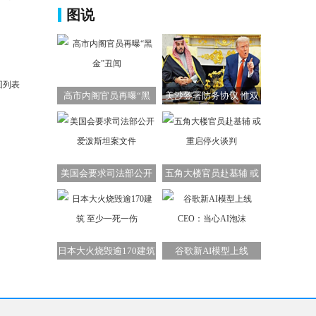
图说
回列表
高市内阁官员再曝“黑
美沙签署防务协议 惟双
金”丑闻
方承诺难兑现
美国会要求司法部公开
五角大楼官员赴基辅 或
爱泼斯坦案文件
重启停火谈判
日本大火烧毁逾170建筑
谷歌新AI模型上线
至少一死一伤
CEO：当心AI泡沫