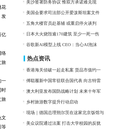
美沙签署防务协议 惟双方承诺难兑现
桃花
美国会要求司法部公开爱泼斯坦案文件
，发
五角大楼官员赴基辅 或重启停火谈判
日本大火烧毁逾170建筑 至少一死一伤
万亿
谷歌新AI模型上线 CEO：当心AI泡沫
网络
热点资讯
文旅
香港海关侦破一起走私案 货品市值约一
的一
傅聪履新中国常驻联合国代表 向古特雷
同时
澳大利亚发布国防战略计划 未来十年军
文旅
乡村旅游数字提升行动启动
现场｜德国总理朔尔茨在这家北京饭馆与
色文
美众议院通过法案 打击大学校园的反犹
训等