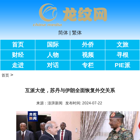
简体
|
繁体
首页
国际
外侨
文旅
财经
人物
视频
寻根
走进
对话
专栏
PIE派
>
首页
互派大使，苏丹与伊朗全面恢复外交关系
来源：澎湃新闻 发布时间: 2024-07-22