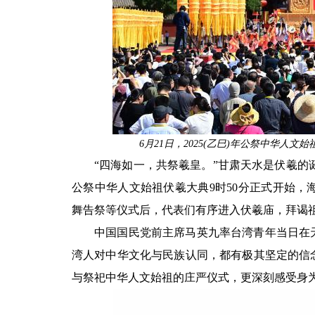
6月21日，2025(乙巳)年公祭中华人
“四海如一，共祭羲皇。”甘肃天水是伏羲的诞
公祭中华人文始祖伏羲大典9时50分正式开始，
舞告祭等仪式后，代表们有序进入伏羲庙，拜谒
中国国民党前主席马英九率台湾青年当日在
湾人对中华文化与民族认同，都有极其坚定的信
与祭祀中华人文始祖的庄严仪式，更深刻感受身