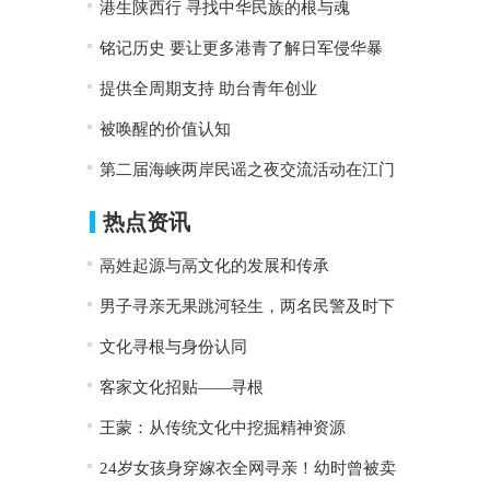
港生陕西行 寻找中华民族的根与魂
铭记历史 要让更多港青了解日军侵华暴
提供全周期支持 助台青年创业
被唤醒的价值认知
第二届海峡两岸民谣之夜交流活动在江门
热点资讯
鬲姓起源与鬲文化的发展和传承
男子寻亲无果跳河轻生，两名民警及时下
文化寻根与身份认同
客家文化招贴——寻根
王蒙：从传统文化中挖掘精神资源
24岁女孩身穿嫁衣全网寻亲！幼时曾被卖