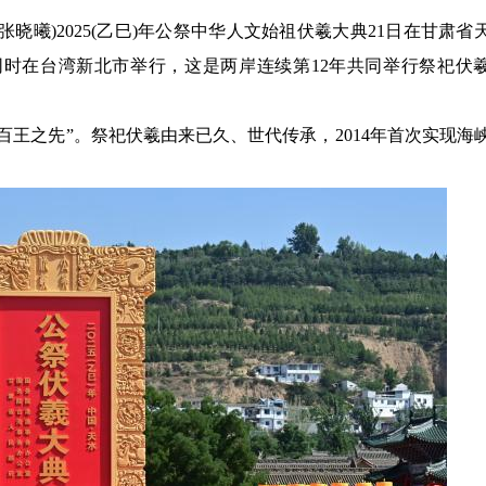
梅 张晓曦)2025(乙巳)年公祭中华人文始祖伏羲大典21日在甘肃省
时在台湾新北市举行，这是两岸连续第12年共同举行祭祀伏
百王之先”。祭祀伏羲由来已久、世代传承，2014年首次实现海