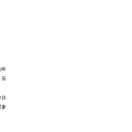
)年
、乐
分台
过参