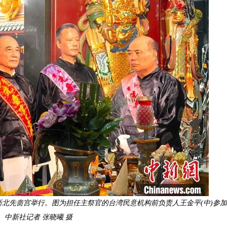
新北先啬宫举行。图为担任主祭官的台湾民意机构前负责人王金平(中)参
。
中新社
记者 张晓曦 摄