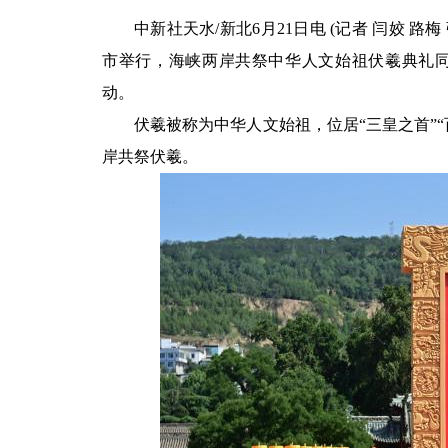
中新社
天水/新北6月21日电 (记者 闫姣 路
市举行，海峡两岸共祭中华人文始祖伏羲典礼同
动。
伏羲被称为中华人文始祖，位居“三皇之首”“
岸共祭伏羲。