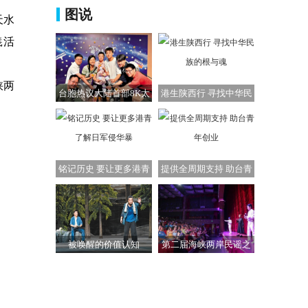
图说
天水
羲活
峡两
台胞热议大陆首部8K太
港生陕西行 寻找中华民
空电影
族的根与魂
铭记历史 要让更多港青
提供全周期支持 助台青
了解日军侵华暴
年创业
被唤醒的价值认知
第二届海峡两岸民谣之
夜交流活动在江门