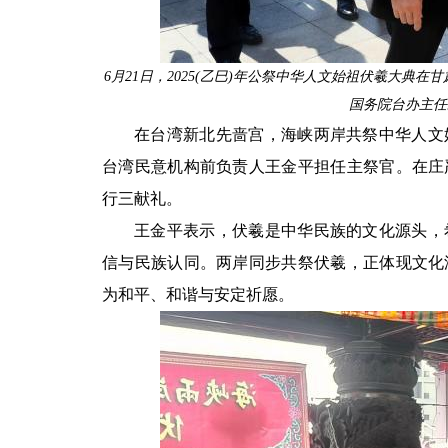
6月21日，2025(乙巳)年公祭中华人文始祖伏羲大典
国务院台办主任
在台湾新北先啬宫，海峡两岸共祭中华人文
台湾民意机构前负责人王金平担任主祭官。在庄
行三献礼。
王金平表示，伏羲是中华民族的文化源头，
信与民族认同。两岸同步共祭伏羲，正体现文化
为和平、和谐与安定祈愿。