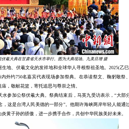
文始祖伏羲大典在甘肃省天水市举行。图为大典现场。九美旦增 摄
生地、伏羲文化的发祥地和全球华人寻根祭祖圣地。2025(乙巳
海内外约750名嘉宾代表现场参加祭典。在恭读祭文、鞠躬敬祭
祖庙，敬献花篮，寄托追思与尊崇之情。
天水参加公祭伏羲大典。祭典结束后，马英九受访表示，“大部
念，这是台湾人民美德的一部分”。他期许海峡两岸年轻人能通
为炎黄子孙的骄傲，进一步携手合作，共创中华民族美好未来。