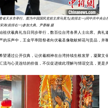
在甘肃省天水市举行。图为中国国民党前主席马英九(前排左一)同中共中央台
宋涛(前排右一)参加大典。尹赛楠 摄
始祖伏羲典礼当日同步举行，数百位台湾各界人士出席。典礼
严的乐声中，王金平率陪祭者向伏羲圣像敬献鲜花与贡品，并
希望通过公开仪典，让伏羲精神在台湾持续生根发芽，凝聚文
汇流与心灵连结的价值，不仅促进彼此理解与情谊交流，更是