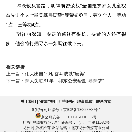
20余载从警路，胡祥雨曾荣获“全国维护妇女儿童权
益先进个人”“最美基层民警”等荣誉称号，荣立个人一等功
1次、三等功4次。
胡祥雨深知，要走的路还有很长、要帮的人还有很
多，他会将打拐寻亲一如既往做下去。
相关链接
上一篇：
伟大出自平凡 奋斗成就“最美”
下一篇：
亲人失联31年，祁东公安帮圆“寻亲梦”
关于我们
|
法律声明
|
广告服务
|
理事单位
|
联系方式
备案/许可证编号：
京ICP备18009984号-1
京公网安备：11011202001115号
广播电视制作经营许可证编号：（京）字第11582号
龙纹网 版权所有
网站运营：北京龙纹传媒有限公司