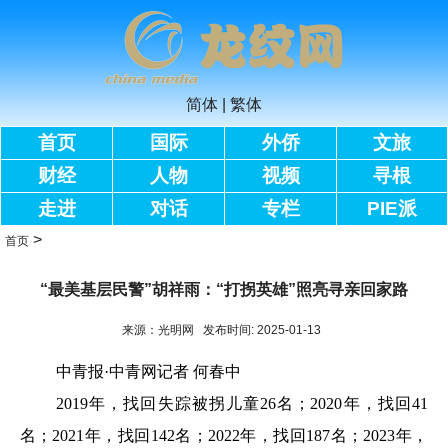
简体
|
繁体
首页
国际
外侨
文旅
财经
人物
视频
寻根
走进
对话
专栏
PIE派
>
首页
“最美基层民警”胡祥雨：“打拐英雄”照亮寻亲回家路
来源：光明网 发布时间: 2025-01-13
中青报·中青网记者 何春中
2019年，找回失踪被拐儿童26名；2020年，找回41
名；2021年，找回142名；2022年，找回187名；2023年，