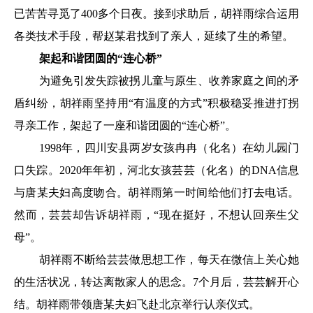
已苦苦寻觅了400多个日夜。接到求助后，胡祥雨综合运用
各类技术手段，帮赵某君找到了亲人，延续了生的希望。
架起和谐团圆的“连心桥”
为避免引发失踪被拐儿童与原生、收养家庭之间的矛
盾纠纷，胡祥雨坚持用“有温度的方式”积极稳妥推进打拐
寻亲工作，架起了一座和谐团圆的“连心桥”。
1998年，四川安县两岁女孩冉冉（化名）在幼儿园门
口失踪。2020年年初，河北女孩芸芸（化名）的DNA信息
与唐某夫妇高度吻合。胡祥雨第一时间给他们打去电话。
然而，芸芸却告诉胡祥雨，“现在挺好，不想认回亲生父
母”。
胡祥雨不断给芸芸做思想工作，每天在微信上关心她
的生活状况，转达离散家人的思念。7个月后，芸芸解开心
结。胡祥雨带领唐某夫妇飞赴北京举行认亲仪式。