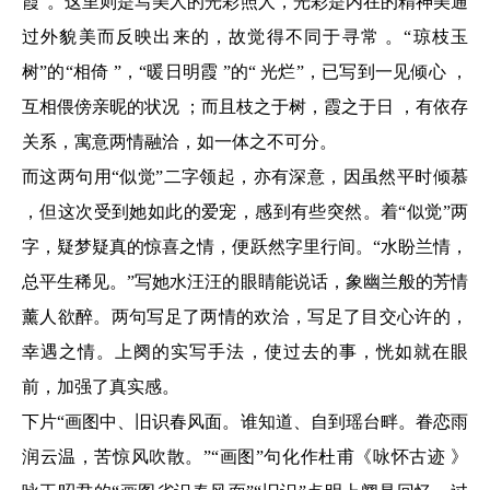
霞”。这里则是写美人的光彩照人，光彩是内在的精神美通
过外貌美而反映出来的，故觉得不同于寻常 。“琼枝玉
树”的“相倚 ”，“暖日明霞 ”的“ 光烂”，已写到一见倾心 ，
互相偎傍亲昵的状况 ；而且枝之于树，霞之于日 ，有依存
关系，寓意两情融洽，如一体之不可分。
而这两句用“似觉”二字领起，亦有深意，因虽然平时倾慕
，但这次受到她如此的爱宠，感到有些突然。着“似觉”两
字，疑梦疑真的惊喜之情，便跃然字里行间。“水盼兰情，
总平生稀见。”写她水汪汪的眼睛能说话，象幽兰般的芳情
薰人欲醉。两句写足了两情的欢洽，写足了目交心许的，
幸遇之情。上阕的实写手法，使过去的事，恍如就在眼
前，加强了真实感。
下片“画图中、旧识春风面。谁知道、自到瑶台畔。眷恋雨
润云温，苦惊风吹散。”“画图”句化作杜甫《咏怀古迹 》