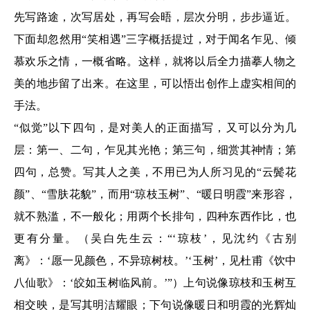
先写路途，次写居处，再写会晤，层次分明，步步逼近。
下面却忽然用“笑相遇”三字概括提过，对于闻名乍见、倾
慕欢乐之情，一概省略。这样，就将以后全力描摹人物之
美的地步留了出来。在这里，可以悟出创作上虚实相间的
手法。
“似觉”以下四句，是对美人的正面描写，又可以分为几
层：第一、二句，乍见其光艳；第三句，细赏其神情；第
四句，总赞。写其人之美，不用已为人所习见的“云鬓花
颜”、“雪肤花貌”，而用“琼枝玉树”、“暖日明霞”来形容，
就不熟滥，不一般化；用两个长排句，四种东西作比，也
更有分量。（吴白先生云：“‘琼枝’，见沈约《古别
离》：‘愿一见颜色，不异琼树枝。’‘玉树’，见杜甫《饮中
八仙歌》：‘皎如玉树临风前。’”）上句说像琼枝和玉树互
相交映，是写其明洁耀眼；下句说像暖日和明霞的光辉灿