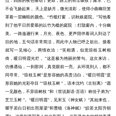
点：四围的夜色催动了更鼓，路上的轻尘吸收了露水 ，已
不会飞扬起来 。天上是缺月，微光淡彩 ，使得小曲幽坊笼
罩着一层幽暗的颜色。“竹槛灯窗 ，识秋娘庭院。”写他看
到了他平日所爱慕的以竹为槛的庭院 ：灯隐窗内，十分幽
美。一路迤逦行来，月光、夜色、更声陪伴着词人到达了
目的地，五句话非常简洁，而此中人物已呼之欲出。接着
就写一见倾心 ，两情欢洽：“笑相遇，似觉琼枝玉树相
倚，暖日明霞光烂 。”这是极为艳丽的警句。这次来访，
仿佛遇仙，一刹那间，真觉眼前一亮。从环境到人，都不
同寻常。“琼枝玉树”是形容她的高贵洁白，“暖日明霞”是
形容她的光彩夺目 ”“琼枝玉树 ”，语本沈约《古别离》“愿
一见颜色，不异琼树枝 ”和《世说新语·言语》称佳子弟为“
芝兰玉树 ”。“暖日明霞”，见宋玉《神女赋 》“其始来也，
耀乎若白日初出照屋梁”和曹植《洛神赋》“皎若太阳升朝