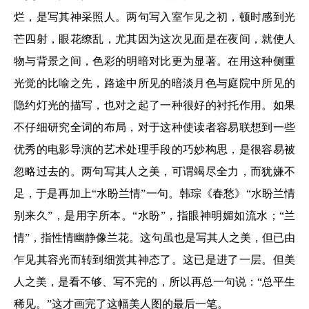
烂，是写其神采照人。两句写入室乍见之初，顿时感到光
芒四射，眼花缭乱，尤其因为这次见面是在夜间，就使人
物与背景之间，色彩的明暗对比更为显著。在用这种侧重
光觉的比喻之先，路途中所见的暗淡月色与庭院中所见的
隐约灯光的描写，也对之起了一种很好的衬托作用。如果
不仔细研究全词的布局，对于这种使读者容易联想到一些
优秀的电影导演的艺术处理手段的巧妙构思，是很容易被
忽略过去的。两句写其人之美，可谓竭尽全力，而犹嫌不
足，于是再加上“水盼兰情”一句。韩琮《春愁》“水盼兰情
别来久”，是用字所本。“水盼”，指眼神明媚如流水；“兰
情”，指性情幽静像兰花。这句虽也是写其人之美，但已由
乍见其容光而转到细赏其神态了。这已是进了一层。但美
人之美，是看不够、写不完的，所以再总一句说：“总平生
稀见。”这才画完了这幅美人图的最后一笔。