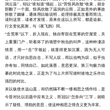
润云温”，却以“谁知道”领起，以“苦惊风吹散”收束，就全
部翻了一个面。惊风吹散了温润的云雨，正如意外的事故
拆散了姻缘，通体用比喻说明，处理得极其含蓄而简洁。
读到这里，读者才发现，原来在这以上所写，都是追叙。
行文
变化莫测
，与《夜飞鹊》同。
“念荒寒”以下，折入现在。独自寄宿在荒寒的空屋里，关
上重重门户，听着坏了的墙壁中秋虫的叫声，这种种凄凉
情景，用一“念”字领起，就显得更加沉重。因为无人可
语，才只好自思自念，不写人叹，而以虫鸣为叹，似乎虫
亦有知，同情自己。如此落墨，意思更深。第三句极力描
摹此时此地之哀，正是为了与上片所写彼时彼地之乐作出
强烈的对比。
末以纵使水远山遥，却仍然隔不断一缕相思之情作结，是
今昔对比以后题中应有之义，而冠以“怎奈向”三字，就暗
示了疑怪、埋怨的意思，使这种相思之情含义更为丰富
。