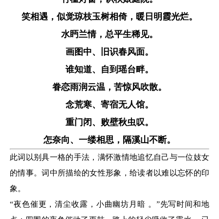
笑相遇，似觉琼枝玉树相倚，暖日明霞光烂。
水眄兰情，总平生稀见。
画图中、旧识春风面。
谁知道、自到瑶台畔。
眷恋雨润云温，苦惊风吹散。
念荒寒、寄宿无人馆。
重门闭、败壁秋虫叹。
怎奈向、一缕相思，隔溪山不断。
此词以别具一格的手法，满怀激情地追忆自己与一位妓女
的情事。词中所描绘的女性形象，给读者以难以忘怀的印
象。
“夜色催更，清尘收露，小曲幽坊月暗 。”先写时间和地