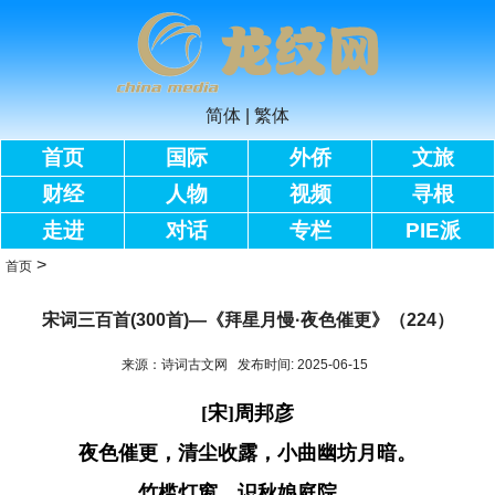
简体
|
繁体
首页
国际
外侨
文旅
财经
人物
视频
寻根
走进
对话
专栏
PIE派
>
首页
宋词三百首(300首)—《拜星月慢·夜色催更》（224）
来源：诗词古文网 发布时间: 2025-06-15
[宋]周邦彦
夜色催更，清尘收露，小曲幽坊月暗。
竹槛灯窗，识秋娘庭院。