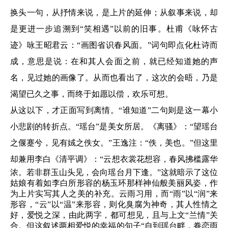
换头一句，从抒情来说，是上片的延伸；从叙事来说，却
是更进一步追溯到“笑相遇”以前的旧事。杜甫《咏怀古
迹》咏王昭君云：“画图省识春风面。”词句即点化杜诗而
成，意思是说：在和其人会面之前，就已经知道她的声
名，见过她的画像了。从而也看出了，这次的会晤，乃是
渴望已久之事，而终于如愿以偿，欢乐可想。
从这以下，才正面写到离情。“谁知道”二句则是这一幕小
小悲剧的转折点。“瑶台”是美女所居。《离骚》：“望瑶台
之偃蹇兮，见有娀之佚女。”王逸注：“佚，美也。”但这里
却兼用
李白
《清平调》：“云想衣裳花想容，春风拂槛露华
浓。若非群玉山头见，会向瑶台月下逢。”这就暗示了这位
姑娘有着如李白所形容的杨玉环那样神仙般美丽风姿，作
为上片实写其人之美的补充。云雨习用，而“雨”以“润”来
形容，“云”以“温”来形容，则化臭腐为神奇，其人性情之
好，爱悦之深，由此两字，都可想见，且与上文“兰情”关
合。但这叙述两相爱悦的幸福的句子“自到瑶台畔，眷恋雨