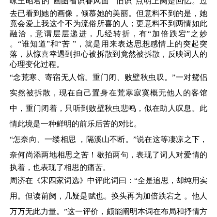
咏
王昭君
的“画图省识春风面”“旧识”点明上阕是回忆。过
去已看到她的画像，倾慕她的美丽。但意料不到的是，她
竟会爱上我这个不为流俗所喜的人；更意料不到两情如此
融洽，意谓层层递进，几经转折，有“加倍跌宕”之妙
。“谁知道”和“苦 ”，就是用来表达思想感情上的突起突
落，从惊喜幸遇到担心被拆散到竟然被拆散，反映词人的
心理变化过程。
“念荒寒、寄宿无人馆。重门闭、败壁秋虫叹。”一对鸳侣
实然被拆散，现在自己置身在荒寒寂寞概无他人的客馆
中，重门闭着，只听到败壁秋虫悲鸣，似在助人叹息。此
情此境是一种鲜明的前乐后苦的对比。
“怎奈向、一缕相思 ，隔溪山不断。”说在这等凄凉之下，
奈何尚添两地相思之苦！歇拍两句，表现了词人对
爱情
的
执着，也表现了相思的痛苦。
周济在《宋四家词选》中评此词曰：“全是追思，却纯用实
用。但读前阕，几疑是赋也。换头再为加倍跌宕之 。他人
万万无此力量。”这一评价，颇能阐明本词在布局和抒情方