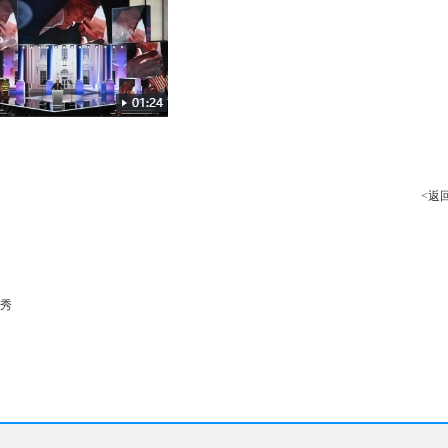
<返
首秀