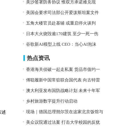
美沙签署防务协议 惟双方承诺难兑现
美国会要求司法部公开爱泼斯坦案文件
五角大楼官员赴基辅 或重启停火谈判
日本大火烧毁逾170建筑 至少一死一伤
谷歌新AI模型上线 CEO：当心AI泡沫
热点资讯
香港海关侦破一起走私案 货品市值约一
傅聪履新中国常驻联合国代表 向古特雷
澳大利亚发布国防战略计划 未来十年军
乡村旅游数字提升行动启动
现场｜德国总理朔尔茨在这家北京饭馆与
亲述
美众议院通过法案 打击大学校园的反犹