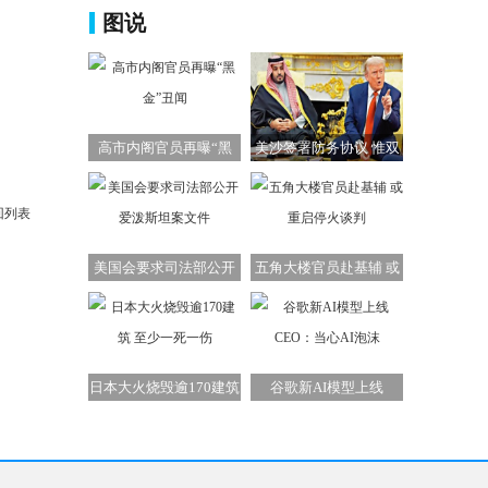
图说
高市内阁官员再曝“黑
美沙签署防务协议 惟双
金”丑闻
方承诺难兑现
回列表
美国会要求司法部公开
五角大楼官员赴基辅 或
爱泼斯坦案文件
重启停火谈判
日本大火烧毁逾170建筑
谷歌新AI模型上线
至少一死一伤
CEO：当心AI泡沫