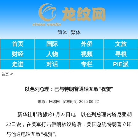
简体
|
繁体
首页
国际
外侨
文旅
财经
人物
视频
寻根
走进
对话
专栏
PIE派
>
首页
以色列总理：已与特朗普通话互致“祝贺”
来源：环球网 发布时间: 2025-06-22
新华社耶路撒冷6月22日电 以色列总理内塔尼亚胡
22日说，在美军打击伊朗核设施后，美国总统特朗普立即
与他通电话互致“祝贺”。