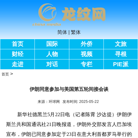
简体
|
繁体
首页
国际
外侨
文旅
财经
人物
视频
寻根
走进
对话
专栏
PIE派
>
首页
伊朗同意参加与美国第五轮间接会谈
来源：环球网 发布时间: 2025-05-22
新华社德黑兰5月22日电（记者陈霄 沙达提）伊朗伊
斯兰共和国通讯社21日晚报道，伊朗外交部发言人巴加埃
宣布，伊朗已同意参加定于23日在意大利首都罗马举行的