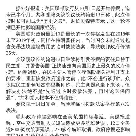
据外媒报道：美国联邦政府从10月1日起开始停摆，迄
今已半个月。共和党籍众议院议长约翰逊13日称，此次停
摆时长可能成为“历史之最”。财长贝森特表示，这一轮停
摆已开始影响国家经济。
美国联邦政府最近也是最长的一次停摆发生在2018年
末至2019年初，同样在特朗普任内，当时国会未能通过包
含美墨边境建墙费用的临时拨款法案，导致联邦政府停摆
35天。
众议院议长约翰逊13日继续将引发停摆的责任归咎于
民主党，并警告美国“正快速走向美国历史上最久的政府停
摆”。约翰逊称，在民主党人暂停医疗保险相关福利开支上
的要求、重新恢复政府运作之前，他“不会进行谈判”。众
议院民主党领袖杰弗里斯则称，民主党愿意坐下来谈，但
解决办法绝不是“先通过临时拨款法案，再讨论医保问
题”，“共和党人根本不值得信任”。
参议院于14日复会，当晚就临时拨款法案举行第八次
表决。
联邦政府停摆影响在全美范围持续蔓延。美媒报道
称，空中交通管制人员短缺造成更多航班延误，12日全美
近8000架次航班延误，270多个航班取消。政府停摆还影响
农民补贴发放和小型企业贷款。