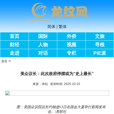
简体
|
繁体
首页
国际
外侨
文旅
财经
人物
视频
寻根
走进
对话
专栏
PIE派
>
首页
美众议长：此次政府停摆或为“史上最长”
来源：本站 发布时间: 2025-10-15
图：美国众议院议长约翰逊13日在国会大厦举行新闻发布
会。\美联社