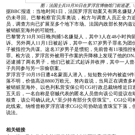
图：法国士兵10月30日在罗浮宫博物馆门前巡逻。
据BBC报道：当地时间1日，法国罗浮宫劫案又有两名嫌疑
仍未寻回。巴黎检察官贝库奥说，检方与调查人员正全力
员，调查方向已扩展至多个地下市场。法国内政部长努内兹
被销赃至海外的可能性。
巴黎警方10月30日晚拘捕5名嫌疑人，其中3人在48小时
诉。另外两人11月1日被起诉，其中一名37岁男子罪名为团
子被指控为共谋。这名37岁男子是惯犯，先前曾有11项指控
罪。检方说，罗浮宫外被用于作案的升降梯上发现了他的DN
还逮捕了两名男子，他们已被正式起诉并收押，其中一人曾
子共同参与另一宗偷窃案。
罗浮宫于10月19日遭4名蒙面人潜入，短短数分钟内被盗9
落不明，价值高达8800万欧元。努内兹说，当局正在调查
被销赃至海外。以色列私营安保公司CGI行政总裁纳维近日
五天后，一名自称是窃贼代表的匿名人员曾向该公司提议在
核查，该公司确认此人“至少持有部分失窃珠宝”。CGI公
此线索。纳维曾称罗浮宫请求CGI公司协助追查珠宝下落，
说法。
相关链接