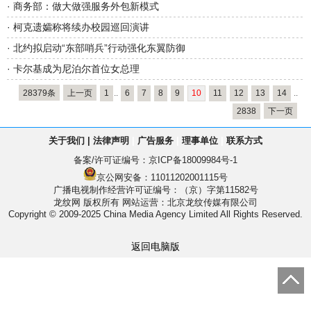
·
商务部：做大做强服务外包新模式
·
柯克遗孀称将续办校园巡回演讲
·
北约拟启动“东部哨兵”行动强化东翼防御
·
卡尔基成为尼泊尔首位女总理
28379条
上一页
1
..
6
7
8
9
10
11
12
13
14
..
2838
下一页
关于我们
|
法律声明
|
广告服务
|
理事单位
|
联系方式
备案/许可证编号：
京ICP备18009984号-1
京公网安备：11011202001115号
广播电视制作经营许可证编号：（京）字第11582号
龙纹网 版权所有
网站运营：北京龙纹传媒有限公司
Copyright © 2009-2025 China Media Agency Limited All Rights Reserved.
返回电脑版