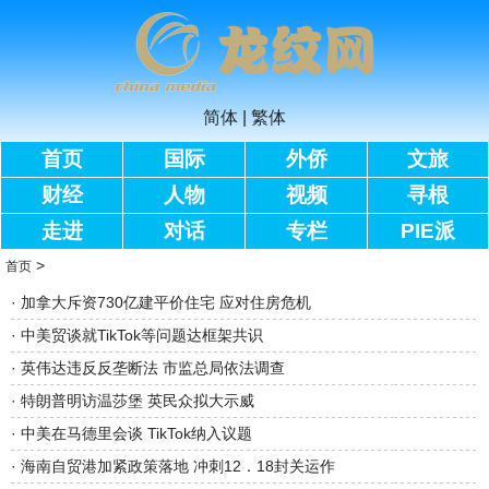
简体
|
繁体
首页
国际
外侨
文旅
财经
人物
视频
寻根
走进
对话
专栏
PIE派
>
首页
·
加拿大斥资730亿建平价住宅 应对住房危机
·
中美贸谈就TikTok等问题达框架共识
·
英伟达违反反垄断法 市监总局依法调查
·
特朗普明访温莎堡 英民众拟大示威
·
中美在马德里会谈 TikTok纳入议题
·
海南自贸港加紧政策落地 冲刺12．18封关运作