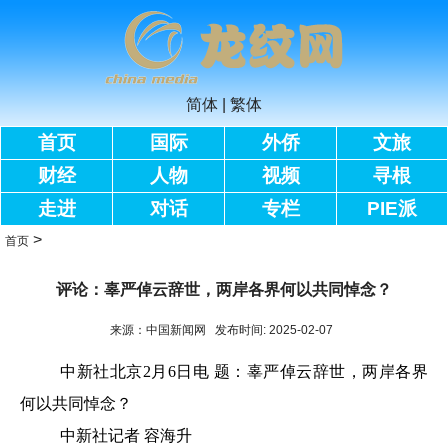
简体
|
繁体
首页
国际
外侨
文旅
财经
人物
视频
寻根
走进
对话
专栏
PIE派
>
首页
评论：辜严倬云辞世，两岸各界何以共同悼念？
来源：中国新闻网 发布时间: 2025-02-07
中新社
北京2月6日电 题：辜严倬云辞世，两岸各界
何以共同悼念？
中新社
记者 容海升