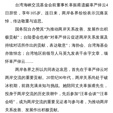
台湾海峡交流基金会前董事长辜振甫遗孀辜严倬云4
日辞世，享年105岁。连日来，两岸各界纷纷表示沉痛哀
悼，传达敬重与追思。
国务院台办赞其“为推动两岸关系改善、发展作出积
极贡献”；台陆委会也称“对辜严倬云促进两岸关系发展及
持续对话所作出的贡献，表达敬意”；海协会、台湾海基会
亦致悼念；台湾地区前领导人马英九发表千余字文章，缅
怀辜严倬云……
两岸各界之所以共同表达哀思，首先在于辜严倬云对
两岸交流的重要贡献。20世纪90年代，两岸关系尚处于破
冰初期，前路充满未知与挑战。她陪同丈夫辜振甫先生，
投身于两岸交流的历史浪潮中，先后参加“汪辜会谈”“汪辜
会晤”，成为两岸交流的重要见证者与参与者，为推动两岸
关系改善、发展作出积极贡献。