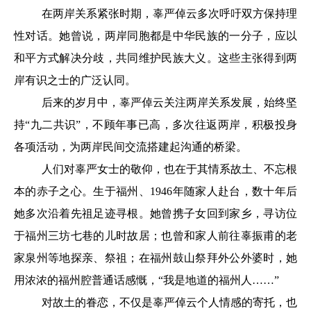
在两岸关系紧张时期，辜严倬云多次呼吁双方保持理
性对话。她曾说，两岸同胞都是中华民族的一分子，应以
和平方式解决分歧，共同维护民族大义。这些主张得到两
岸有识之士的广泛认同。
后来的岁月中，辜严倬云关注两岸关系发展，始终坚
持“九二共识”，不顾年事已高，多次往返两岸，积极投身
各项活动，为两岸民间交流搭建起沟通的桥梁。
人们对辜严女士的敬仰，也在于其情系故土、不忘根
本的赤子之心。生于福州、1946年随家人赴台，数十年后
她多次沿着先祖足迹寻根。她曾携子女回到家乡，寻访位
于福州三坊七巷的儿时故居；也曾和家人前往辜振甫的老
家泉州等地探亲、祭祖；在福州鼓山祭拜外公外婆时，她
用浓浓的福州腔普通话感慨，“我是地道的福州人……”
对故土的眷恋，不仅是辜严倬云个人情感的寄托，也