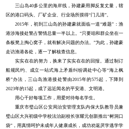
三山岛40多公里的海岸线，孙建豪用脚反复丈量，辖
区的港口码头、厂矿企业、行业场所摸得“门儿清”。
2015年，初到三山岛的孙建豪就面临一道“难题”：渔
港涉海接处警占警情总量一半以上。“只要咱和群众坐在一
条板凳上掏心窝子，就有解决问题的办法。”为此，孙建豪
走访渔港各处，逐一了解核查信息。
实实在在的努力，换来了实实在在的回报。通过制订
船规民约、成立一站式海上矛盾纠纷调处中心等“海上枫
桥”办法，三山岛渔港接处警由2015年的575起，下降到
2023年的15起，成了远近闻名的平安港、文明港。
用心干好每项工作，用爱对待每名学生。
重庆市璧山区公安局治安管理支队内保大队教导员兼
璧山区大兴初级中学校法治副校长张耀元创新推出“树洞口
袋”，用真情呵护未成年人健康成长，成功劝返厌学逃学学