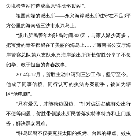
边境检查站打造成高原“生命救助站”。
祖国南端的派出所——永兴海岸派出所驻守在不足3平
方公里的海南省三沙市永兴岛上。
“派出所民警年均驻岛时间300天，与家人聚少离多，
把宝贵的青春都留在了美丽的海岛上……”海南省公安厅海
岸警察总队第八支队永兴海岸派出所所长贺胜分享了不负
韶华、敢于担当的青春故事。
2014年12月，贺胜主动申请到三沙工作，坚守至今。
他成了同事信赖、同行认可的执法办案能手，被誉为辖
区“活电脑”。
“只有爱民，才能稳边固边。”针对偏远岛礁群众出行
不便等问题，贺胜带领派出所民警落实特事特办和上门服
务，解决群众困难。
“驻岛民警不仅要克服太阳的炙烤、台风的肆虐、蚊虫