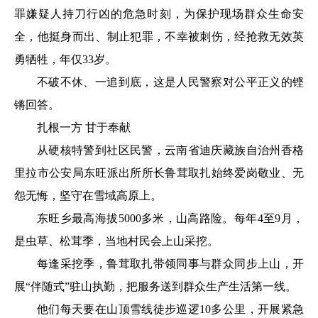
罪嫌疑人持刀行凶的危急时刻，为保护现场群众生命安
全，他挺身而出、制止犯罪，不幸被刺伤，经抢救无效英
勇牺牲，年仅33岁。
不破不休、一追到底，这是人民警察对公平正义的铿
锵回答。
扎根一方 甘于奉献
从硬核特警到社区民警，云南省迪庆藏族自治州香格
里拉市公安局东旺派出所所长鲁茸取扎始终爱岗敬业、无
怨无悔，坚守在雪域高原上。
东旺乡最高海拔5000多米，山高路险。每年4至9月，
是虫草、松茸季，当地村民会上山采挖。
每逢采挖季，鲁茸取扎带领同事与群众同步上山，开
展“伴随式”驻山执勤，把服务送到群众生产生活第一线。
他们每天要在山顶雪线徒步巡逻10多公里，开展紧急