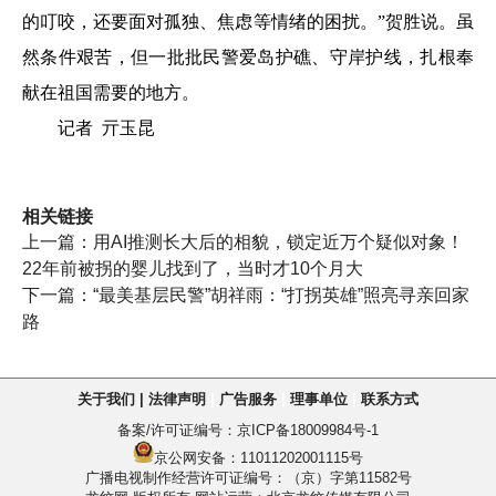
的叮咬，还要面对孤独、焦虑等情绪的困扰。”贺胜说。虽
然条件艰苦，但一批批民警爱岛护礁、守岸护线，扎根奉
献在祖国需要的地方。
记者 亓玉昆
相关链接
上一篇：
用AI推测长大后的相貌，锁定近万个疑似对象！
22年前被拐的婴儿找到了，当时才10个月大
下一篇：
“最美基层民警”胡祥雨：“打拐英雄”照亮寻亲回家
路
关于我们
|
法律声明
|
广告服务
|
理事单位
|
联系方式
备案/许可证编号：
京ICP备18009984号-1
京公网安备：11011202001115号
广播电视制作经营许可证编号：（京）字第11582号