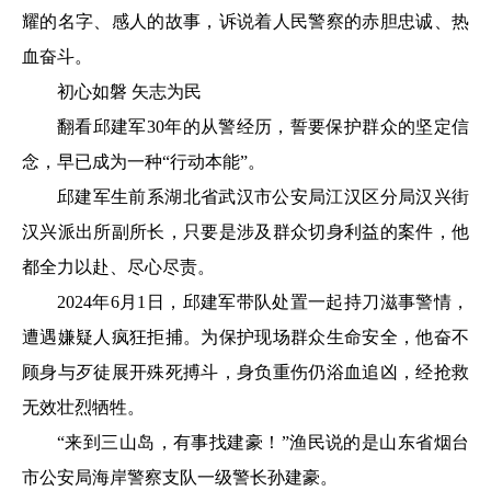
耀的名字、感人的故事，诉说着人民警察的赤胆忠诚、热
血奋斗。
初心如磐 矢志为民
翻看邱建军30年的从警经历，誓要保护群众的坚定信
念，早已成为一种“行动本能”。
邱建军生前系湖北省武汉市公安局江汉区分局汉兴街
汉兴派出所副所长，只要是涉及群众切身利益的案件，他
都全力以赴、尽心尽责。
2024年6月1日，邱建军带队处置一起持刀滋事警情，
遭遇嫌疑人疯狂拒捕。为保护现场群众生命安全，他奋不
顾身与歹徒展开殊死搏斗，身负重伤仍浴血追凶，经抢救
无效壮烈牺牲。
“来到三山岛，有事找建豪！”渔民说的是山东省烟台
市公安局海岸警察支队一级警长孙建豪。