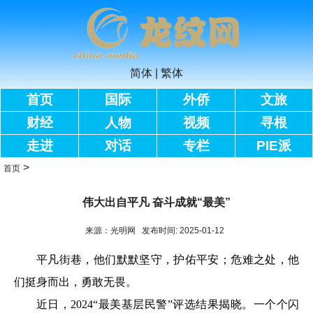
简体
|
繁体
首页
国际
外侨
文旅
财经
人物
视频
寻根
走进
对话
专栏
PIE派
>
首页
伟大出自平凡 奋斗成就“最美”
来源：光明网 发布时间: 2025-01-12
平凡街巷，他们默默坚守，护佑平安；危难之处，他
们挺身而出，勇敢无畏。
近日，2024“最美基层民警”评选结果揭晓。一个个闪