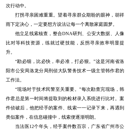
次行动中。
打拐寻亲困难重重。望着寻亲群众期盼的眼神，胡祥
雨下定决心，一定要想方设法让每一个离散家庭圆梦。
他立足线索核查，整合DNA研判、公安大数据、人像
比对等科技资源，练就过硬技能，反拐寻亲效率明显提
升。
“勘必细，比必快，串必准，打必狠。”这是河南省洛
阳市公安局洛龙分局刑侦大队警务技术一级主管韩作君的
工作法。
“现场对于技术民警至关重要。”每次勘查完现场，韩
作君总是第一时间将提取到的检材录入系统进行比对。案
件侦破后，他把经手的案件、线索一一记录下来，再遇到
类似案件，在信息碰撞中，线索便逐渐明朗。
当法医12个年头，经手案件数百宗，广东省广州市公