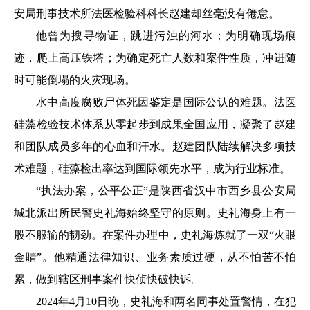
安局刑事技术所法医检验科科长赵建却丝毫没有倦怠。
他曾为搜寻物证，跳进污浊的河水；为明确现场痕
迹，爬上高压铁塔；为确定死亡人数和案件性质，冲进随
时可能倒塌的火灾现场。
水中高度腐败尸体死因鉴定是国际公认的难题。法医
硅藻检验技术体系从零起步到成果全国应用，凝聚了赵建
和团队成员多年的心血和汗水。赵建团队陆续解决多项技
术难题，硅藻检出率达到国际领先水平，成为行业标准。
“执法办案，公平公正”是陕西省汉中市西乡县公安局
城北派出所民警史礼海始终坚守的原则。史礼海身上有一
股不服输的韧劲。在案件办理中，史礼海炼就了一双“火眼
金睛”。他精通法律知识、业务素质过硬，从不怕苦不怕
累，做到辖区刑事案件快侦快破快诉。
2024年4月10日晚，史礼海和两名同事处置警情，在犯