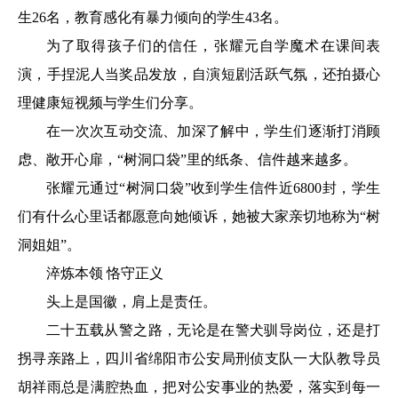
生26名，教育感化有暴力倾向的学生43名。
为了取得孩子们的信任，张耀元自学魔术在课间表
演，手捏泥人当奖品发放，自演短剧活跃气氛，还拍摄心
理健康短视频与学生们分享。
在一次次互动交流、加深了解中，学生们逐渐打消顾
虑、敞开心扉，“树洞口袋”里的纸条、信件越来越多。
张耀元通过“树洞口袋”收到学生信件近6800封，学生
们有什么心里话都愿意向她倾诉，她被大家亲切地称为“树
洞姐姐”。
淬炼本领 恪守正义
头上是国徽，肩上是责任。
二十五载从警之路，无论是在警犬驯导岗位，还是打
拐寻亲路上，四川省绵阳市公安局刑侦支队一大队教导员
胡祥雨总是满腔热血，把对公安事业的热爱，落实到每一