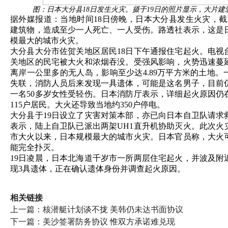
图：日本大分县18日发生火灾。摄于19日的照片显示，大片建
据外媒报道：当地时间18日傍晚，日本大分县发生火灾，截至
建筑物，造成至少一人死亡、一人受伤。路透社表示，这是
模最大的城市火灾。
大分县大分市佐贺关地区居民18日下午通报住宅起火。电视
关地区的民宅被大火和浓烟吞没。受强风影响，火势迅速蔓
离岸一公里多的无人岛，影响至少达4.89万平方米的土地。
失联，消防人员后来发现一具遗体，可能是这名男子，目前
一名50多岁女性受轻伤。日本消防厅表示，详细起火原因仍
115户居民。大火还导致当地约350户停电。
大分县于19日设立了灾害对策本部，亦已向日本自卫队请求
表示，陆上自卫队已派出两架UH1直升机协助灭火。此次火灾
市大火以来，日本规模最大的城市火灾。日本官员称，大火
能完全扑灭。
19日凌晨，日本北海道千岁市一所两层住宅起火，并波及附
现3具遗体，正在确认遗体身份并调查起火原因。
相关链接
上一篇：
核潜艇计划谈不拢 美韩仍未达书面协议
下一篇：
美沙签署防务协议 惟双方承诺难兑现