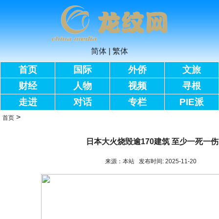
简体
|
繁体
首页
国际
外侨
文旅
财经
人物
视频
寻根
走进
对话
专栏
PIE派
>
首页
日本大火烧毁逾170建筑 至少一死一伤
来源：本站 发布时间: 2025-11-20